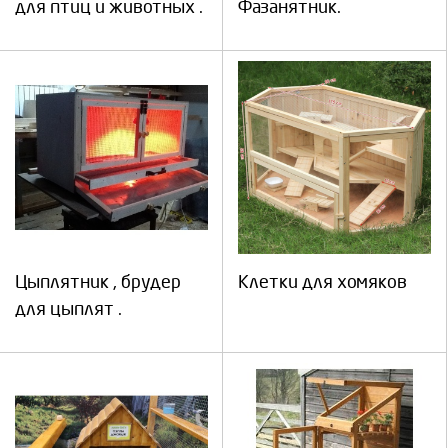
для птиц и животных .
Фазанятник.
Цыплятник , брудер
Клетки для хомяков
для цыплят .