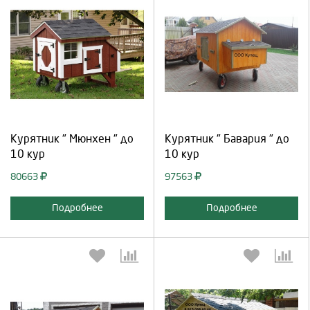
Выберите количество:
Выберите количество:
Продолжить
Отмена
Продолжить
Отмена
Курятник " Мюнхен " до
Курятник " Бавария " до
10 кур
10 кур
80663
97563
Подробнее
Подробнее