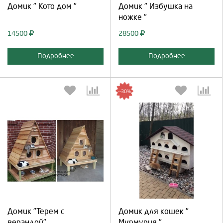
Домик " Кото дом "
Домик " Избушка на
ножке "
14500
28500
Подробнее
Подробнее
--30%
Выберите количество:
Выберите количество:
Продолжить
Отмена
Продолжить
Отмена
Домик "Терем с
Домик для кошек "
верандой"
Мурмурия ".