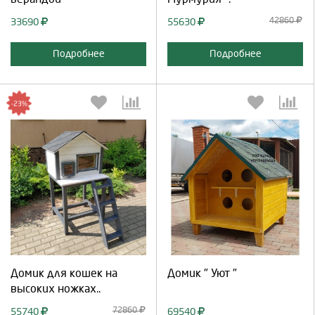
42860
33690
55630
Подробнее
Подробнее
-23%
Выберите количество:
Выберите количество:
Продолжить
Отмена
Продолжить
Отмена
Домик для кошек на
Домик " Уют "
высоких ножках..
72860
55740
69540