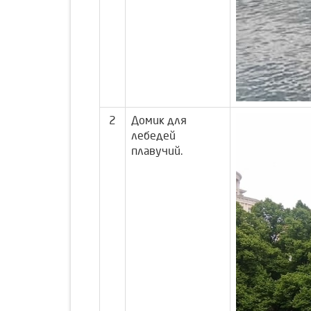
2
Домик для
лебедей
плавучий.